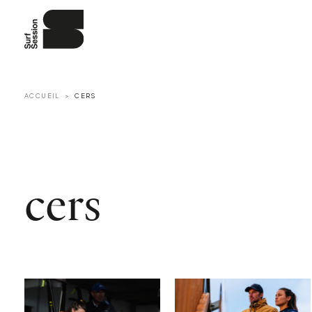
ACCUEIL
CERS
cers