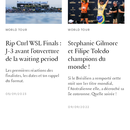
WORLD TOUR
WORLD TOUR
Rip Curl WSL Finals :
Stephanie Gilmore
J-3 avant l’ouverture
et Filipe Toledo
de la waiting period
champions du
monde !
Les premières réactions des
finalistes, les dates et un rappel
Si le Brésilien a remporté cette
du format.
nuit son 1er titre mondial,
l'Australienne elle, a décroché sa
05/09/2023
8e couronne. Quelle soirée !
09/09/2022