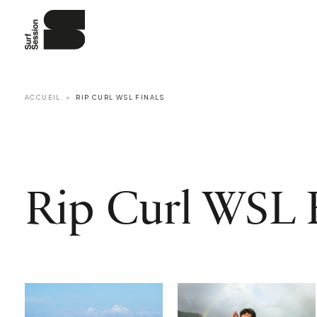
ACCUEIL
RIP CURL WSL FINALS
Rip Curl WSL F