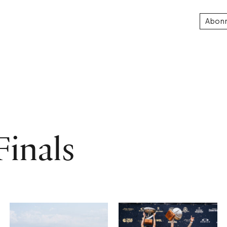
Abon
inals