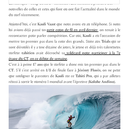
La rubrique
« coup de fil à »
continue ! Elle consiste à prendre des
nouvelles de celles et ceux qui font ou ont fait l’actualité dans le monde
du surf récemment.
Aujourd’hui, c’est
Kauli Vaast
que nous avons eu au téléphone. Si nous
lui avions déjà passé un
petit coup de fil en avril dernier,
on tenait à le
recontacter pour parler compétition. Car oui,
Kauli
a eu l’occasion de
mettre un premier pas dans la cour des grands. Suite aux
Trials
qui se
sont déroulés il y a une dizaine de jours, le jeune et déjà très talentueux
surfeur
tahitien
avait décroché sa
wildcard pour participer à la 7e
étape du CT, en ce début de semaine
.
C’est à à peine
17 ans
que le surfeur a donc mis un premier pas dans le
CT
. S’il s’est arrêté en
1/8
de finale face à
Jérémy Florès
, on ne peut
que souligner le parcours de
Kauli
sur ce
Tahiti Pro
, qui a par ailleurs
réussi à sortir le numéro 1 mondial avant l’épreuve (
Kolohe Andino
).