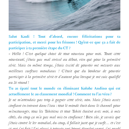
Salut Kauli ! Tout d’abord, encore félicitations pour ta
participation, et merci pour les frissons ! Qu’est-ce que ça a fait de
participer à ta première étape du CT ?
« Hello ! C’est quelque chose de tout nouveau pour moi. Toute cette
nouveauté, j’étais pas mal stressé au début, rien que pour la première
série. Mais en même temps, j’étais excité de pouvoir me mesurer aux
meilleurs surfeurs mondiaux ! C’était que du bonheur de pouvoir
participer à la première série et d’autant plus lorsque je me suis qualifié
au 3e round !
Tu as épaté tout le monde en éliminant Kolohe Andino qui est
actuellement 1e au classement mondial ! Comment tu l’as vécu ?
Je ne m’attendais pas trop à gagner cette série, non. Mais j’étais assez
confiant en entrant dans l’eau : tout le monde était dans le channel pour
m’encourager, tous les Tahitiens et tout Tahiti étaient avec moi, à mes
côtés, du coup ça m’a pas mal mis en confiance !
Bien sûr, je savais que
j’étais contre le 1er mondial, du coup, il fallait juste que je surfe… et c’est
ce que j’ai fait ! J’ai réussi à trouver une bonne dernière vague, j’ai gardé