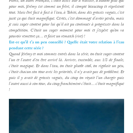
Florès, un autre Français, c’était assez dur à réaliser, d’autant plus que
pour moi, Jérémy est comme un frère, il compte beaucoup et représente
tout. Mais être face à face à l’eau, à Tahiti, dans des grosses vagues, c’est
juste ça qui était magnifique.
Certes, c’est dommage d’avoir perdu, mais
je suis super content pour lui qu’il ait pu continuer à progresser dans la
compétition. C’était un super moment pour moi et j’espère qu’on va
pouvoir remettre ça… et faire un rematch (rire) !
Est-ce qu’il t’a un peu conseillé ? Quelle était votre relation à l’eau
pendant cette série ?
Quand Jérémy et moi sommes entrés dans la série, on était super content
l’un et l’autre d’en être arrivé là. Arriver, ensemble, aux 1/8 de finale,
c’était magique. Et dans l’eau, on était plutôt cool, on rigolait un peu,
c’était chacun son tour avec les priorités, il n’y avait pas de problème. Et
puis il y avait de grosses vagues, du coup on voyait l’un charger puis
l’autre aussi à son tour, du coup franchement c’était… c’était magnifique
!