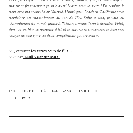
Cette participation au CT m’a beaucoup motivé, j’ai pris beaucoup de
plaisir et franchement ça m’a aussi boosté pour la suite ! En octobre, je
pars avec ma soeur
(Aelan Vaast)
à Huntington Beach en Californie pour
participer au championnat du monde ISA. Suite à cela, je vais au
championnat du monde junior à Taïwan, comme l’année dernière.
Voilà,
donc on va bien se préparer d’ici là et surtout se concentrer, et bien sûr,
essayer de bien gérer ces deux compétitions qui arrivent ».
>> Retrouvez
les autres coup de fil à…
>> Suivre
Kauli Vaast sur Insta
TAGS:
COUP DE FIL À
KAULI VAAST
TAHITI PRO
TEAHUPO'O