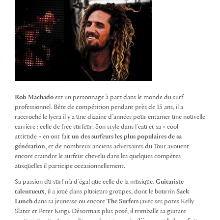
Rob Machado
est un personnage à part dans le monde du surf
professionnel. Bête de compétition pendant près de 15 ans, il a
raccroché le lycra il y a une dizaine d’années pour entamer une nouvelle
carrière : celle de free surfeur. Son style dans l’eau et sa « cool
attitude » en ont fait
un des surfeurs les plus populaires de sa
génération
, et de nombreux anciens adversaires du Tour avouent
encore craindre le surfeur chevelu dans les quelques compètes
auxquelles il participe occasionnellement.
Sa passion du surf n’a d’égal que celle de la musique.
Guitariste
talentueux
, il a joué dans plusieurs groupes, dont le bourrin
Sack
Lunch
dans sa jeunesse ou encore
The Surfers
(avec ses potes Kelly
Slater et Peter King). Désormais plus posé, il trimballe sa guitare