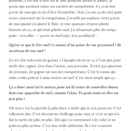
planches, c’est dur d’être sur le Tour pendant autant d’années. Je
pense que pendant toute ma carrière de compétiteur, il y avait une
partie de moi qui rêvait d’être freesurfeur. Mais j’ai mis ça de côté pour
rester concentré sur la compétition. J’ai enfin pu explorer cette partie
de moi quand j’ai quitté le Tour, et mes sponsors étaient plutôt
heureux de ça, ce qui était plutôt cool. J’ai désormais plus de temps
pour « travailler » : partir en surf trips, être productif…
Qu’est-ce que le free surf t’a amené d’un point de vue personnel ? Et
au niveau de ton surf ?
Ça m’a fait redevenir un gamin, à l’époque où on ne va à l’eau que pour
surfer des vagues, être dans l’océan, sans pression . Il n’est pas question
de pression, de gagner ou non des compétitions. C’est la raison qui
nous a tous poussé à nous mettre au surf. C’est aussi simple que ça…
Ça a donc aussi été le moyen pour toi de tester de nouvelles choses
dans ton approche de surf, comme l’alaïa. Tu peux nous en dire un
peu plus ?
Oh man c’est la planche la plus dure à surfer que je n’ai jamais eu. C’est
tellement dur. C’est devenu un challenge pour moi, et c’est ce qui m’a
fait la surfer de plus en plus. Dès que j’ai commencé à les rider je ne
pouvais plus arrêter. C’est une réelle addiction. Et c’est vraiment