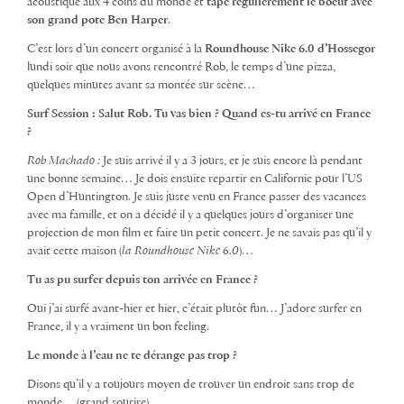
acoustique aux 4 coins du monde et
tape régulièrement le boeuf avec
son grand pote Ben Harper
.
C’est lors d’un concert organisé à la
Roundhouse Nike 6.0 d’Hossegor
lundi soir que nous avons rencontré Rob, le temps d’une pizza,
quelques minutes avant sa montée sur scène…
Surf Session : Salut Rob. Tu vas bien ? Quand es-tu arrivé en France
?
Rob Machado :
Je suis arrivé il y a 3 jours, et je suis encore là pendant
une bonne semaine… Je dois ensuite repartir en Californie pour l’US
Open d’Huntington. Je suis juste venu en France passer des vacances
avec ma famille, et on a décidé il y a quelques jours d’organiser une
projection de mon film et faire un petit concert. Je ne savais pas qu’il y
avait cette maison (
la Roundhouse Nike 6.0
)…
Tu as pu surfer depuis ton arrivée en France ?
Oui j’ai surfé avant-hier et hier, c’était plutôt fun… J’adore surfer en
France, il y a vraiment un bon feeling.
Le monde à l’eau ne te dérange pas trop ?
Disons qu’il y a toujours moyen de trouver un endroit sans trop de
monde… (grand sourire)