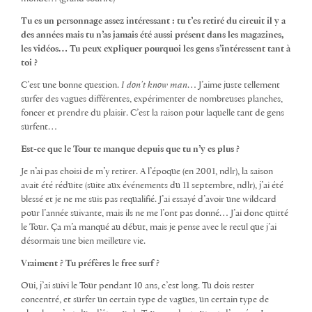
Tu es un personnage assez intéressant : tu t’es retiré du circuit il y a
des années mais tu n’as jamais été aussi présent dans les magazines,
les vidéos… Tu peux expliquer pourquoi les gens s’intéressent tant à
toi ?
C’est une bonne question.
I don’t know man
… J’aime juste tellement
surfer des vagues différentes, expérimenter de nombreuses planches,
foncer et prendre du plaisir. C’est la raison pour laquelle tant de gens
surfent…
Est-ce que le Tour te manque depuis que tu n’y es plus ?
Je n’ai pas choisi de m’y retirer. A l’époque (en 2001, ndlr), la saison
avait été réduite (suite aux événements du 11 septembre, ndlr), j’ai été
blessé et je ne me suis pas requalifié. J’ai essayé d’avoir une wildcard
pour l’année suivante, mais ils ne me l’ont pas donné… J’ai donc quitté
le Tour. Ça m’a manqué au début, mais je pense avec le recul que j’ai
désormais une bien meilleure vie.
Vraiment ? Tu préfères le free surf ?
Oui, j’ai suivi le Tour pendant 10 ans, c’est long. Tu dois rester
concentré, et surfer un certain type de vagues, un certain type de