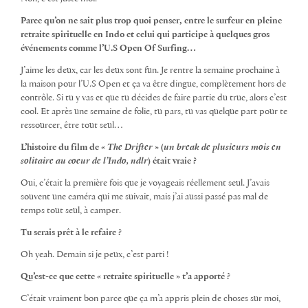
Parce qu’on ne sait plus trop quoi penser, entre le surfeur en pleine
retraite spirituelle en Indo et celui qui participe à quelques gros
événements comme l’U.S Open Of Surfing…
J’aime les deux, car les deux sont fun. Je rentre la semaine prochaine à
la maison pour l’U.S Open et ça va être dingue, complètement hors de
contrôle. Si tu y vas et que tu décides de faire partie du truc, alors c’est
cool. Et après une semaine de folie, tu pars, tu vas quelque part pour te
ressourcer, être tout seul…
L’histoire du film de «
The Drifter
» (
un break de plusieurs mois en
solitaire au coeur de l’Indo, ndlr
) était vraie ?
Oui, c’était la première fois que je voyageais réellement seul. J’avais
souvent une caméra qui me suivait, mais j’ai aussi passé pas mal de
temps tout seul, à camper.
Tu serais prêt à le refaire ?
Oh yeah. Demain si je peux, c’est parti !
Qu’est-ce que cette « retraite spirituelle » t’a apporté ?
C’était vraiment bon parce que ça m’a appris plein de choses sur moi,