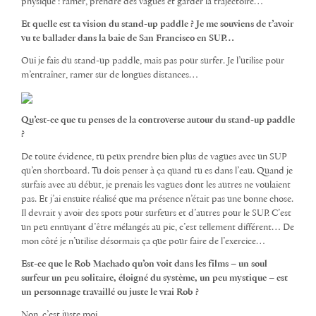
physique : ramer, prendre des vagues et garder la trajectoire…
Et quelle est ta vision du stand-up paddle ? Je me souviens de t’avoir
vu te ballader dans la baie de San Francisco en SUP…
Oui je fais du stand-up paddle, mais pas pour surfer. Je l’utilise pour
m’entraîner, ramer sur de longues distances…
Qu’est-ce que tu penses de la controverse autour du stand-up paddle
?
De toute évidence, tu peux prendre bien plus de vagues avec un SUP
qu’en shortboard. Tu dois penser à ça quand tu es dans l’eau. Quand je
surfais avec au début, je prenais les vagues dont les autres ne voulaient
pas. Et j’ai ensuite réalisé que ma présence n’était pas une bonne chose.
Il devrait y avoir des spots pour surfeurs et d’autres pour le SUP. C’est
un peu ennuyant d’être mélangés au pic, c’est tellement différent… De
mon côté je n’utilise désormais ça que pour faire de l’exercice…
Est-ce que le Rob Machado qu’on voit dans les films – un soul
surfeur un peu solitaire, éloigné du système, un peu mystique – est
un personnage travaillé ou juste le vrai Rob ?
Non, c’est juste moi.