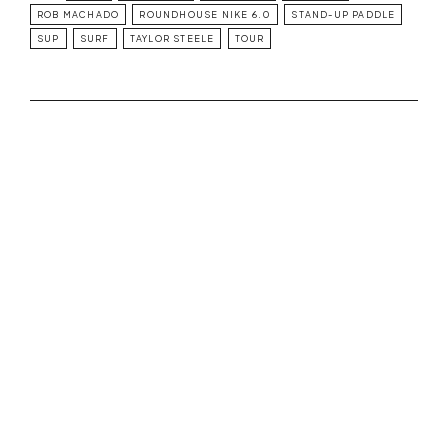
ROB MACHADO
ROUNDHOUSE NIKE 6.0
STAND-UP PADDLE
SUP
SURF
TAYLOR STEELE
TOUR