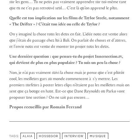
sur les gens… Tu ne peux pas vraiment apprendre sur toi-même tant
que tu ne t’es pas retrouvé seul… C’est là qu’on apprend le plus.
Quelle est ton implication sur les films de Taylor Steele, notamment
« The Drifter » ? C’était ton idée ou celle de Taylor ?
On y imaginé la chose tous les deux en fait. L’idée nous est venue alors
que j’étais de passage chez lui à Bali. On parlait de choses et d’autres,
et l’envie nous est venue de monter un projet tous les deux.
Une dernière question : que penses-tu du projet Innersection.tv,
qui devient de plus en plus populaire ? Tu suis un peu la chose ?
Non, je n’ai pas vraiment suivi la chose mais je pense que c’est plutôt
cool, les meilleurs gars au monde commencent à s’y mettre. Les
premiers surfeurs à poster leurs clips n’étaient pas les meilleurs mais on
sent que ça bouge en haut. Est-ce que Dane Reynolds ou Parko vont
proposer une section ? On ne sait pas encore…
Propos recueillis par Romain Ferrand
TAGS:
ALAIA
HOSSEGOR
INTERVIEW
MUSIQUE