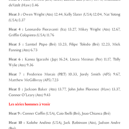
deVault (Haw) 8.46
Heat 3 :
Owen Wright (Aus) 12.44, Kelly Slater (USA) 12.04, Nat Young
(USA) 8.37
Heat 4 :
Leonardo Fioravanti (Ita) 13.27, Mikey Wright (Aus) 12.67,
Griffin Colapinto (USA) 11.76
Heat 5 :
Samuel Pupo (Bré) 13.23, Filipe Toledo (Bré) 12.23, Mick
Fanning (Aus) 6.73
Heat 6 :
Kanoa Igarashi (Jap) 16.24, Lucca Mesinas (Per) 11.17, Tully
Wylie (Aus) 9.36
Heat 7 :
Frederico Morais (PRT) 10.33, Jordy Smith (AFS) 9.67,
Matthew McGillivray (AFS) 7.23
Heat 8 :
Jackson Baker (Aus) 13.77, John John Florence (Haw) 13.37,
Connor O’Leary (Aus) 9.43
Les séries hommes à venir
Heat 9 :
Conner Coffin (USA), Caio Ibelli (Bré), Joao Chianca (Bré)
Heat 10 :
Kolohe Andino (USA), Jack Robinson (Aus), Jadson Andre
(Bré)