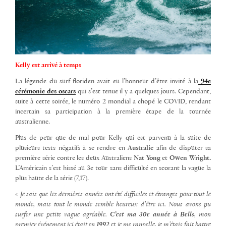
Kelly est arrivé à temps
La légende du surf floriden avait eu l’honneur d’être invité à la
94e
cérémonie des oscars
qui s’est tenue il y a quelques jours. Cependant,
suite à cette soirée, le numéro 2 mondial a chopé le COVID, rendant
incertain sa participation à la première étape de la tournée
australienne.
Plus de peur que de mal pour Kelly qui est parvenu à la suite de
plusieurs tests négatifs à se rendre en
Australie
afin de disputer sa
première série contre les deux Australiens
Nat Yong
et
Owen Wright.
L’Américain s’est
hissé au 3e tour sans difficulté en scorant la vague la
plus haute de la série (7,17).
« Je sais que les dernières années ont été difficiles et étranges pour tout le
monde, mais tout le monde semble heureux d’être ici. Nous avons pu
surfer une petite vague agréable.
C’est ma 30e année à Bells
, mon
premier événement ici était en
1992
et je me rappelle, je m’étais fait battre