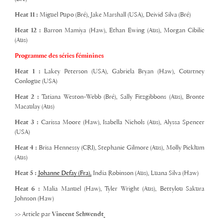
Heat 11 :
Miguel Pupo (Bré), Jake Marshall (USA), Deivid Silva (Bré)
Heat 12 :
Barron Mamiya (Haw), Ethan Ewing (Aus), Morgan Cibilic
(Aus)
Programme des séries féminines
Heat 1 :
Lakey Peterson (USA), Gabriela Bryan (Haw), Courtney
Conlogue (USA)
Heat 2 :
Tatiana Weston-Webb (Bré), Sally Fitzgibbons (Aus), Bronte
Macaulay (Aus)
Heat 3 :
Carissa Moore (Haw), Isabella Nichols (Aus), Alyssa Spencer
(USA)
Heat 4 :
Brisa Hennessy (CRI), Stephanie Gilmore (Aus), Molly Picklum
(Aus)
Heat 5 :
Johanne Defay (Fra),
India Robinson (Aus), Luana Silva (Haw)
Heat 6 :
Malia Manuel (Haw), Tyler Wright (Aus), Bettylou Sakura
Johnson (Haw)
>> Article par
Vincent Schwendt