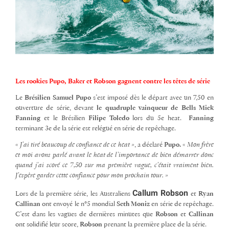
Les rookies Pupo, Baker et Robson gagnent contre les têtes de série
Le
Brésilien Samuel Pupo
s’est imposé dès le départ avec un 7,50 en
ouverture de série, devant
le quadruple vainqueur de Bells Mick
Fanning
et le Brésilien
Filipe Toledo
lors du 5e heat.
Fanning
terminant 3e de la série est relégué en série de repêchage.
« J’ai tiré beaucoup de confiance de ce heat »
, a déclaré
Pupo.
«
Mon frère
et moi avons parlé avant le heat de l’importance de bien démarrer donc
quand j’ai scoré ce 7,50 sur ma première vague, c’était vraiment bien.
J’espère garder cette confiance pour mon prochain tour. »
Callum Robson
Lors de la première série, les Australiens
et
Ryan
Callinan
ont envoyé le n°5 mondial
Seth Moniz
en série de repêchage.
C’est dans les vagues de dernières minutes que
Robson
et
Callinan
ont solidifié leur score,
Robson
prenant la première place de la série.