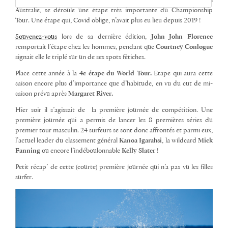
Depuis
1973,
sur la plage de
Bells Beach
dans l’État de Victoria en
Australie, se déroule une étape très importante du Championship
Tour. Une étape qui, Covid oblige, n’avait plus eu lieu depuis 2019 !
Souvenez-vous
lors de sa dernière édition,
John John Florence
remportait l’étape chez les hommes, pendant que
Courtney Conlogue
signait elle le triplé sur un de ses spots fétiches.
Place cette année à la
4e étape du World Tour.
Etape qui aura cette
saison encore plus d’importance que d’habitude, en vu du cut de mi-
saison prévu après
Margaret River.
Hier soir il s’agissait de la première journée de compétition. Une
première journée qui a permis de lancer les 8 premières séries du
premier tour masculin. 24 surfeurs se sont donc affrontés et parmi eux,
l’actuel leader du classement général
Kanoa Igarahsi
, la wildcard
Mick
Fanning
ou encore l’indéboulonnable
Kelly Slater
!
Petit récap’ de cette (courte) première journée qui n’a pas vu les filles
surfer.