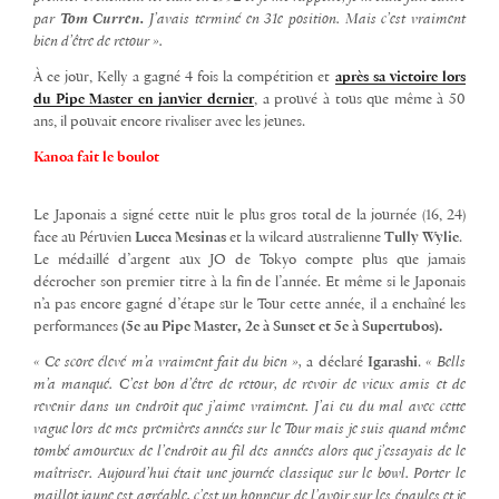
par
Tom Curren.
J’avais
terminé en 31e position. Mais c’est vraiment
bien d’être de retour ».
À ce jour, Kelly a gagné 4 fois la compétition et
après sa victoire lors
du Pipe Master en janvier dernier
, a prouvé à tous que même à 50
ans, il pouvait encore rivaliser avec les jeunes.
Kanoa fait le boulot
Le Japonais a signé cette nuit le plus gros total de la journée (16, 24)
face au Péruvien
Lucca Mesinas
et la wilcard australienne
Tully Wylie
.
Le médaillé d’argent aux JO de Tokyo compte plus que jamais
décrocher son premier titre à la fin de l’année. Et même si le Japonais
n’a pas encore gagné d’étape sur le Tour cette année, il a enchaîné les
performances
(5e au Pipe Master, 2e à Sunset et 5e à Supertubos).
« Ce score élevé m’a vraiment fait du bien »,
a déclaré
Igarashi
.
« Bells
m’a manqué. C’est bon d’être de retour, de revoir de vieux amis et de
revenir dans un endroit que j’aime vraiment.
J’ai eu du mal avec cette
vague lors de mes premières années sur le Tour mais je suis quand même
tombé amoureux de l’endroit au fil des années alors que j’essayais de le
maîtriser. Aujourd’hui était une journée classique sur le bowl. Porter le
maillot jaune est agréable, c’est un honneur de l’avoir sur les épaules et je