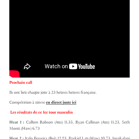
Prochain call
Ils ont lieu chaque jour à 23 heures heures française.
Compétition à suivre
en direct juste ici
Les résultats de ce 1er tour masculin
Heat 1 :
Callum Robson (Aus) 11.33, Ryan Callinan (Aus) 11.23, Seth
Moniz (Haw) 6.73
Heat 2 :
Italo Ferreira (Bré) 12.83, Ezekiel Lau (Haw) 10.73, Imaikalani