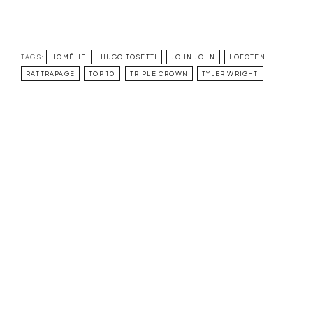
TAGS:
HOMÉLIE
HUGO TOSETTI
JOHN JOHN
LOFOTEN
RATTRAPAGE
TOP 10
TRIPLE CROWN
TYLER WRIGHT