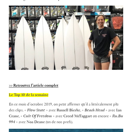
>> Retrouvez l’article complet
Le Top 10 de la semaine
En ce mois d’octobre 2019, on peut affirmer qu’il a littéralement plu
des clips. «
Flow State
» avec
Russell Bierke
, «
Beach Head
» avec
Ian
Crane
, «
Cult Of Freedom
» avec
Creed McTaggart
ou encore «
Ru.Bu
994
» avec
Noa Deane
(un de nos prefs).