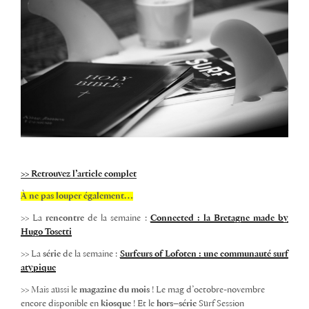
>> Retrouvez l’article complet
À ne pas louper également…
>> La
rencontre
de la semaine :
Connected : la Bretagne made by
Hugo Tosetti
>> La
série
de la semaine :
Surfeurs of Lofoten : une communauté surf
atypique
>> Mais aussi le
magazine
du
mois
! Le mag d’octobre-novembre
encore disponible en
kiosque
! Et le
hors
–
série
Surf Session